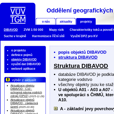
Oddělení geografických 
o nás
aktuality
projekty
DIBAVOD
ZVM 1:50 000
Mapy rizik
Charakteristiky toků a povodí
Sucho v krajině
Harmonizace říční sítě
Využití DPZ pro KV
o projektu
popis objektů DIBAVOD
definice pojmů
struktura DIBAVOD
objekty DIBAVOD
využití dat DIBAVOD
Struktura DIBAVOD
webové aplikace
databáze DIBAVOD je podkl
kategorie vodstvo
výběr z aktualit
všechny objekty jsou ke sta
Aktualizace objektu
DIBAVOD - C10 -
U objektů A01 - A03 a A07 -
ochranná pásma vodních
ve spolupráci s ČHMÚ, které
zdrojů (OPVZ)
(2025-11-28)
A10.
Aktualizace objektů
DIBAVOD - záplavová
území
(2025-10-30)
A - základní jevy povrcho
Aktualizace objektů