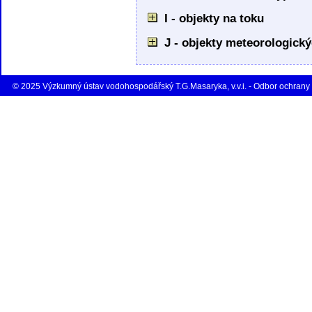
I - objekty na toku
J - objekty meteorologick
© 2025 Výzkumný ústav vodohospodářský T.G.Masaryka, v.v.i. - Odbor ochrany 