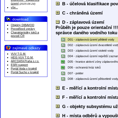
DIBAVOD - záplavová
B - účelová klasifikace p
území
(2025-06-24)
vše...
C - chráněná území
download
D - záplavová území
Objekty DIBAVOD
Průběh je pouze orientační !!
Povodňové zprávy
správce daného vodního toku 
Charakteristiky toků a
povodí ČR
D01 - záplavová území pětileté vody
D02 - záplavová území dvacetileté vod
zajímavé odkazy
D03 - záplavová území stoleté vody
VUV T.G.M.
D04 - záplavové území největší zazn
HEIS VUV T.G.M.
ARCDATA Praha s.r.o.
D05 - hranice aktivní zóny záplavové
ESRI support
D06 - ochranná hráz toků
Portál Voda v krajině
Portál Sucho v krajině
D07 - polder
D08 - záplavová území pětisetleté vod
E - měřící a kontrolní mís
F - měřící a kontrolní mís
G - objekty subsystému už
H - místa odběrů a vypouš