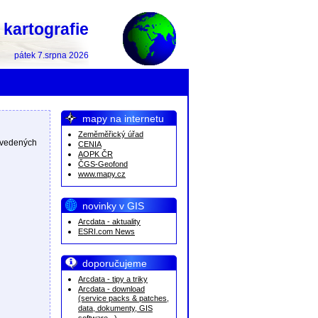
kartografie
pátek 7.srpna 2026
mapy na internetu
Zeměměřický úřad
uvedených
CENIA
AOPK ČR
ČGS-Geofond
www.mapy.cz
novinky v GIS
Arcdata - aktuality
ESRI.com News
doporučujeme
Arcdata - tipy a triky
Arcdata - download
(service packs & patches,
data, dokumenty, GIS