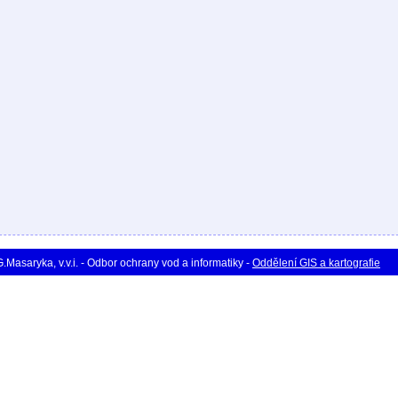
asaryka, v.v.i. - Odbor ochrany vod a informatiky -
Oddělení GIS a kartografie