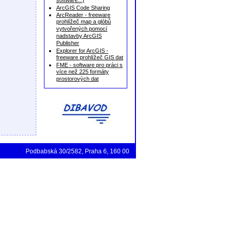
software...)
ArcGIS Code Sharing
ArcReader - freeware
prohlížeč map a glóbů
vytvořených pomocí
nadstavby ArcGIS
Publisher
Explorer for ArcGIS -
freeware prohlížeč GIS dat
FME - software pro práci s
více než 225 formáty
prostorových dat
Podbabská 30/2582, Praha 6, 160 00