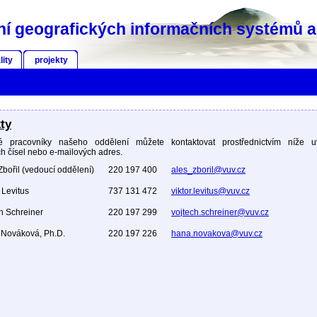
í geografických informačních systémů a 
lity
projekty
ty
vé pracovníky našeho oddělení můžete kontaktovat prostřednictvím níže 
ch čísel nebo e-mailových adres.
Zbořil (vedoucí oddělení)
220 197 400
ales_zboril@vuv.cz
r Levitus
737 131 472
viktor.levitus@vuv.cz
ch Schreiner
220 197 299
vojtech.schreiner@vuv.cz
 Nováková, Ph.D.
220 197 226
hana.novakova@vuv.cz