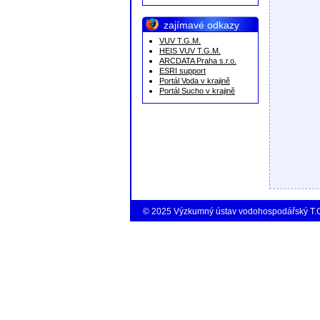
zajímavé odkazy
VUV T.G.M.
HEIS VUV T.G.M.
ARCDATA Praha s.r.o.
ESRI support
Portál Voda v krajině
Portál Sucho v krajině
© 2025 Výzkumný ústav vodohospodářský T.G.M