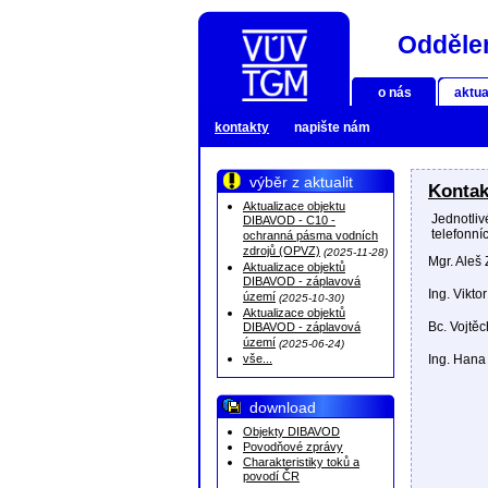
Oddělen
o nás
aktua
kontakty
napište nám
výběr z aktualit
Kontak
Aktualizace objektu
Jednotli
DIBAVOD - C10 -
telefonní
ochranná pásma vodních
zdrojů (OPVZ)
(2025-11-28)
Mgr. Aleš 
Aktualizace objektů
DIBAVOD - záplavová
Ing. Vikto
území
(2025-10-30)
Aktualizace objektů
Bc. Vojtě
DIBAVOD - záplavová
území
(2025-06-24)
vše...
Ing. Hana
download
Objekty DIBAVOD
Povodňové zprávy
Charakteristiky toků a
povodí ČR