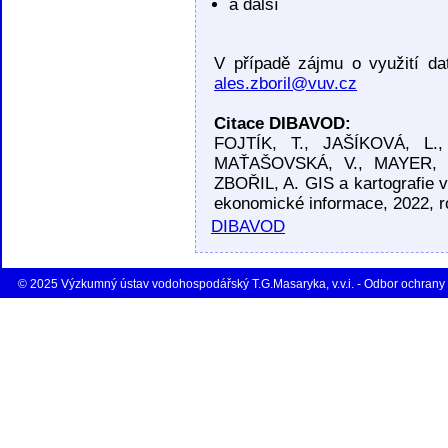
a další
V případě zájmu o využití da
ales.zboril@vuv.cz
Citace DIBAVOD:
FOJTÍK, T., JAŠÍKOVÁ, L
MAŤAŠOVSKÁ, V., MAYER, 
ZBOŘIL, A. GIS a kartografie
ekonomické informace, 2022, ro
DIBAVOD
© 2025 Výzkumný ústav vodohospodářský T.G.Masaryka, v.v.i. - Odbor ochrany 