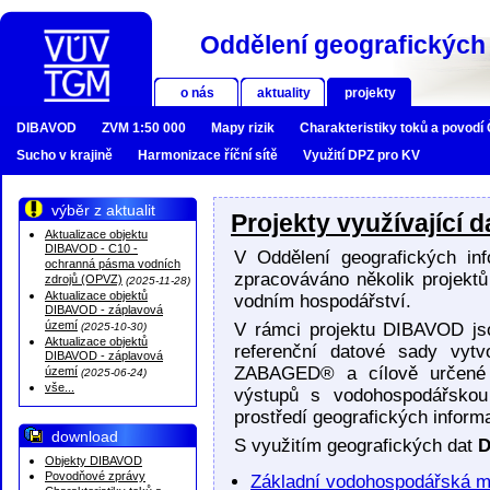
Oddělení geografických 
o nás
aktuality
projekty
DIBAVOD
ZVM 1:50 000
Mapy rizik
Charakteristiky toků a povodí
Sucho v krajině
Harmonizace říční sítě
Využití DPZ pro KV
výběr z aktualit
Projekty využívající
Aktualizace objektu
DIBAVOD - C10 -
V Oddělení geografických i
ochranná pásma vodních
zpracováváno několik projektů 
zdrojů (OPVZ)
(2025-11-28)
Aktualizace objektů
vodním hospodářství.
DIBAVOD - záplavová
území
V rámci projektu DIBAVOD js
(2025-10-30)
Aktualizace objektů
referenční datové sady vytv
DIBAVOD - záplavová
ZABAGED® a cílově určené p
území
(2025-06-24)
vše...
výstupů s vodohospodářskou
prostředí geografických infor
download
S využitím geografických dat
D
Objekty DIBAVOD
Povodňové zprávy
Základní vodohospodářská 