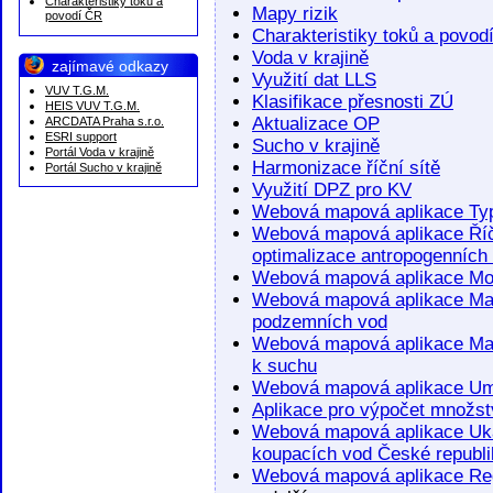
Charakteristiky toků a
Mapy rizik
povodí ČR
Charakteristiky toků a povod
Voda v krajině
zajímavé odkazy
Využití dat LLS
VUV T.G.M.
Klasifikace přesnosti ZÚ
HEIS VUV T.G.M.
Aktualizace OP
ARCDATA Praha s.r.o.
ESRI support
Sucho v krajině
Portál Voda v krajině
Harmonizace říční sítě
Portál Sucho v krajině
Využití DPZ pro KV
Webová mapová aplikace Typ
Webová mapová aplikace Říční
optimalizace antropogenních 
Webová mapová aplikace Mož
Webová mapová aplikace Map
podzemních vod
Webová mapová aplikace Mapa
k suchu
Webová mapová aplikace Umě
Aplikace pro výpočet množstv
Webová mapová aplikace Ukaz
koupacích vod České republi
Webová mapová aplikace Regis