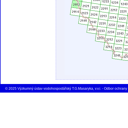
© 2025 Výzkumný ústav vodohospodářský T.G.Masaryka, v.v.i. - Odbor ochrany 