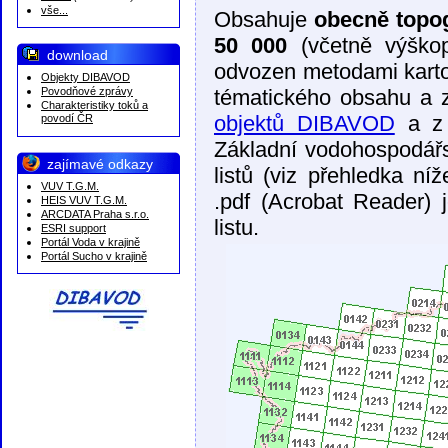
vše...
Obsahuje
obecně topo
50 000
(včetně výško
download
odvozen metodami karto
Objekty DIBAVOD
Povodňové zprávy
tématického obsahu a z
Charakteristiky toků a
objektů DIBAVOD
a z
povodí ČR
Základní vodohospodářs
zajímavé odkazy
listů (viz přehledka ní
VUV T.G.M.
.pdf (Acrobat Reader) 
HEIS VUV T.G.M.
ARCDATA Praha s.r.o.
listu.
ESRI support
Portál Voda v krajině
Portál Sucho v krajině