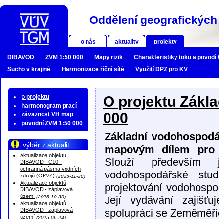
Oddělení geografických 
o nás
aktuality
projekty
DIBAVOD
ZVM 1:50 000
Mapy rizik
Charakteristiky toků a povodí
Sucho v krajině
Harmonizace říční sítě
Využití DPZ pro KV
o projektu
O projektu Zákl
harmonogram prací
000
závaznost VH map
původní ZVM 1:50 000
Základní vodohospodá
výběr z aktualit
mapovým dílem pro o
Aktualizace objektu
Slouží především 
DIBAVOD - C10 -
ochranná pásma vodních
vodohospodářské stud
zdrojů (OPVZ)
(2025-11-28)
Aktualizace objektů
projektování vodohospod
DIBAVOD - záplavová
území
(2025-10-30)
Její vydávání zajiš
Aktualizace objektů
DIBAVOD - záplavová
spolupráci se Zeměměř
území
(2025-06-24)