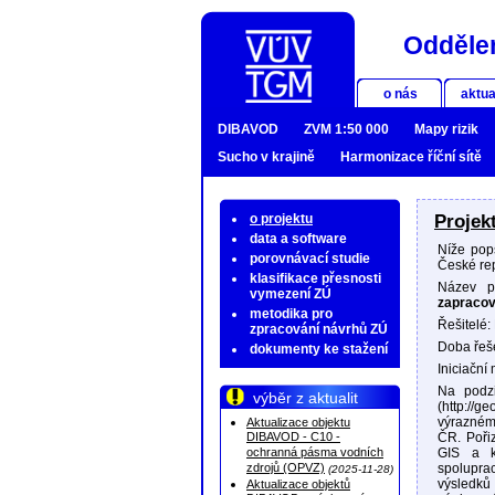
Oddělen
o nás
aktua
DIBAVOD
ZVM 1:50 000
Mapy rizik
Sucho v krajině
Harmonizace říční sítě
o projektu
Projek
data a software
Níže pop
porovnávací studie
České re
klasifikace přesnosti
Název p
vymezení ZÚ
zapracov
metodika pro
Řešitelé:
zpracování návrhů ZÚ
Doba řeš
dokumenty ke stažení
Iniciační
Na podzi
výběr z aktualit
(http://g
výrazném
Aktualizace objektu
DIBAVOD - C10 -
ČR. Poři
ochranná pásma vodních
GIS a k
zdrojů (OPVZ)
spolupra
(2025-11-28)
výsledků 
Aktualizace objektů