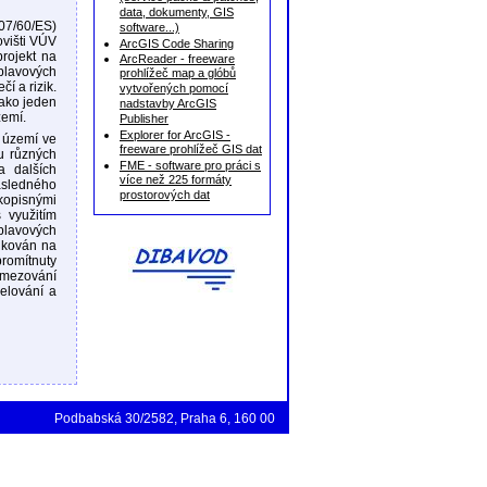
data, dokumenty, GIS
07/60/ES)
software...)
višti VÚV
ArcGIS Code Sharing
projekt na
ArcReader - freeware
plavových
prohlížeč map a glóbů
í a rizik.
vytvořených pomocí
jako jeden
nadstavby ArcGIS
zemí.
Publisher
Explorer for ArcGIS -
 území ve
freeware prohlížeč GIS dat
du různých
FME - software pro práci s
a dalších
více než 225 formáty
ásledného
prostorových dat
kopisnými
 využitím
áplavových
likován na
romítnuty
ymezování
elování a
Podbabská 30/2582, Praha 6, 160 00