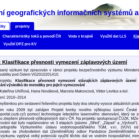
í geografických informačních systémů a 
lity
projekty
Charakteristiky toků a povodí ČR
Voda v krajině
Využití dat LLS
Kla
Využití DPZ pro KV
t Klasifikace přesnosti vymezení záplavových území
saný výzkum byl zpracován v rámci projektu bezpečnostního výzkumu Ministerst
publiky pod číslem VG2010201410.
rojektu:
Klasifikace přesnosti vymezení stávajících záplavových územ
ání výsledků do metodiky pro jejich vymezování
 Kateřina Uhlířová, Hana Nováková, Marcela Makovcová, Viktor Levitus a kol.
ení: 2010–2014
 myšlenkou pro sestavení řešeného projektu byly dva okruhy vysoce aktuálních prob
m roku 2009 byl zahájen Projekt tvorby nového výškopisu území České 
eoportal.cuzk.cz/) pomocí technologie leteckého laserového skenování, který se 
u zlepšení přesnosti výškopisných dat v ČR. Na projektu spolupracují ČÚZK, MZ
zování dat bylo naplánováno ve 3 etapách (pásmo „Střed“, „Západ“ a „Východ“).
artografie Výzkumného ústavu vodohospodářského TGM, v.v.i. (VÚV) od
covalo se zhotovitelem dat (Zeměměřický odbor Pardubice Zeměměřického 
výzkumu vyplývá velký potenciál využití těchto dat ve vodním hospodářství, mim