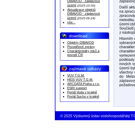
DIBAVOD - záplavová
záplavový
území
(2025-10-30)
Další ak
Aktualizace objektů
na zprac
DIBAVOD - záplavová
zpracov
území
(2025-06-24)
metodiku
vše...
území (dá
Součástí 
z nástroj
download
Hlavním 
Objekty DIBAVOD
vybraných
Povodňové zprávy
charakte
Charakteristiky toků a
charakte
povodí ČR
vymezení
podklady
nových vý
území byl
zajímavé odkazy
všechny 
VUV T.G.M.
do Metod
HEIS VUV T.G.M.
záplavov
ARCDATA Praha s.r.o.
požadova
ESRI support
Portál Voda v krajině
Portál Sucho v krajině
© 2025 Výzkumný ústav vodohospodářský T.G.M