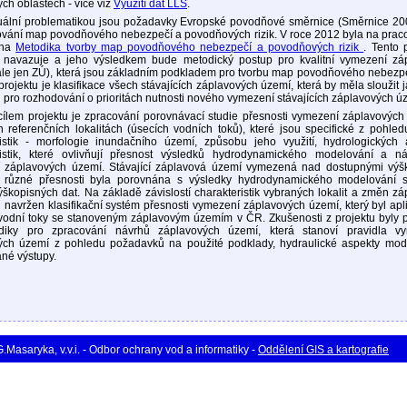
ch oblastech - více viz
Využití dat LLS
.
tuální problematikou jsou požadavky Evropské povodňové směrnice (Směrnice 20
ování map povodňového nebezpečí a povodňových rizik. V roce 2012 byla na praco
ána
Metodika tvorby map povodňového nebezpečí a povodňových rizik
. Tento 
 navazuje a jeho výsledkem bude metodický postup pro kvalitní vymezení zá
le jen ZÚ), která jsou základním podkladem pro tvorbu map povodňového nebezpeč
projektu je klasifikace všech stávajících záplavových území, která by měla sloužit 
ů pro rozhodování o prioritách nutnosti nového vymezení stávajících záplavových ú
cílem projektu je zpracování porovnávací studie přesnosti vymezení záplavových
 referenčních lokalitách (úsecích vodních toků), které jsou specifické z pohle
ristik - morfologie inundačního území, způsobu jeho využití, hydrologických 
ristik, které ovlivňují přesnost výsledků hydrodynamického modelování a n
 záplavových území. Stávající záplavová území vymezená nad dostupnými výš
 různé přesnosti byla porovnána s výsledky hydrodynamického modelování s
škopisných dat. Na základě závislostí charakteristik vybraných lokalit a změn z
 navržen klasifikační systém přesnosti vymezení záplavových území, který byl ap
vodní toky se stanoveným záplavovým územím v ČR. Zkušenosti z projektu byly p
iky pro zpracování návrhů záplavových území, která stanoví pravidla v
ých území z pohledu požadavků na použité podklady, hydraulické aspekty mod
né výstupy.
asaryka, v.v.i. - Odbor ochrany vod a informatiky -
Oddělení GIS a kartografie