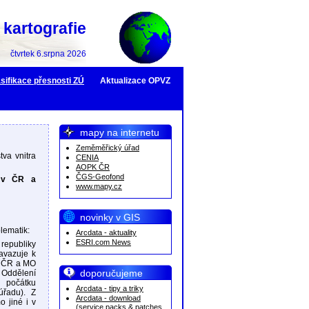
kartografie
čtvrtek 6.srpna 2026
sifikace přesnosti ZÚ
Aktualizace OPVZ
mapy na internetu
Zeměměřický úřad
va vnitra
CENIA
AOPK ČR
ČGS-Geofond
í v ČR a
www.mapy.cz
novinky v GIS
lematik:
Arcdata - aktuality
ESRI.com News
republiky
zavazuje k
e ČR a MO
doporučujeme
 Oddělení
 počátku
Arcdata - tipy a triky
úřadu). Z
Arcdata - download
o jiné i v
(service packs & patches,