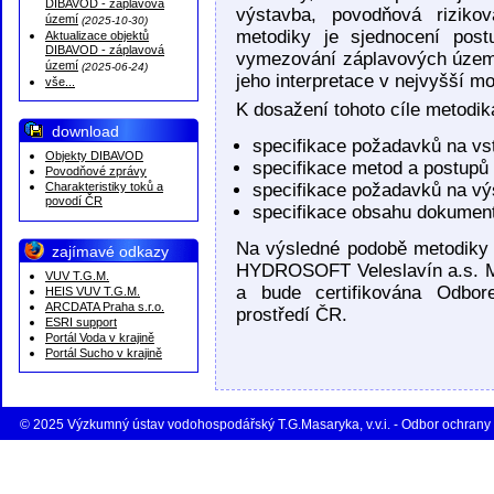
DIBAVOD - záplavová
výstavba, povodňová riziko
území
(2025-10-30)
metodiky je sjednocení post
Aktualizace objektů
DIBAVOD - záplavová
vymezování záplavových územ
území
(2025-06-24)
jeho interpretace v nejvyšší m
vše...
K dosažení tohoto cíle metodika
download
specifikace požadavků na vs
Objekty DIBAVOD
specifikace metod a postup
Povodňové zprávy
Charakteristiky toků a
specifikace požadavků na vý
povodí ČR
specifikace obsahu dokumen
Na výsledné podobě metodiky
zajímavé odkazy
HYDROSOFT Veleslavín a.s. Me
VUV T.G.M.
a bude certifikována Odbor
HEIS VUV T.G.M.
ARCDATA Praha s.r.o.
prostředí ČR.
ESRI support
Portál Voda v krajině
Portál Sucho v krajině
© 2025 Výzkumný ústav vodohospodářský T.G.Masaryka, v.v.i. - Odbor ochrany 