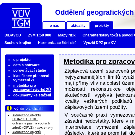
Oddělení geografických 
o nás
aktuality
projekty
DIBAVOD
ZVM 1:50 000
Mapy rizik
Charakteristiky toků a povodí
Sucho v krajině
Harmonizace říční sítě
Využití DPZ pro KV
o projektu
Metodika pro zpracov
data a software
Záplavová území stanovená po
porovnávací studie
klasifikace přesnosti
nejvýznamnějších limitů využ
vymezení ZÚ
mají přímý vliv na oblast územ
metodika pro
možnosti rekonstrukce obj
zpracování návrhů ZÚ
skutečností vyplývá jednoz
dokumenty ke stažení
kvality veškerých podkladů
záplavových území použity.
výběr z aktualit
V současné praxi vymezován
Aktualizace objektu
DIBAVOD - C10 -
zásadní nedostatky, které v 
ochranná pásma vodních
interpretace vymezení záp
zdrojů (OPVZ)
(2025-11-28)
Aktualizace objektů
důsledky, které se promítají d