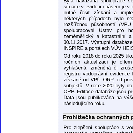
Byla navázána spolupráce s
situace v evidenci pásem je v r
nutné řešit získání a imple
některých případech bylo ne
rozšířenou působností (VP
spolupracoval Ústav pro h
zeměměřický a katastrální a
30.11.2017. Výstupní databáze
INSPIRE a portálech VÚV HEI
Od roku 2018 do roku 2025 úk
ročních aktualizací je cíle
vyhlášená, změněná či zruš
registru vodoprávní evidence
získané od VPÚ ORP, od provo
subjektů. V roce 2020 byly do
ORP. Editace databáze jsou pr
Data jsou publikována na výš
následujícího roku.
Prohlížečka ochranných 
Pro zlepšení spolupráce s vo