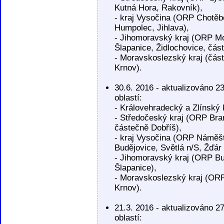
Kutná Hora, Rakovník),
- kraj Vysočina (ORP Chotěb
Humpolec, Jihlava),
- Jihomoravský kraj (ORP Mo
Šlapanice, Židlochovice, čás
- Moravskoslezský kraj (čás
Krnov).
30.6. 2016 - aktualizováno 
oblastí:
- Královehradecký a Zlínský 
- Středočeský kraj (ORP Bran
částečně Dobříš),
- kraj Vysočina (ORP Náměšť
Budějovice, Světlá n/S, Žďár 
- Jihomoravský kraj (ORP Bu
Šlapanice),
- Moravskoslezský kraj (ORP
Krnov).
21.3. 2016 - aktualizováno 
oblastí: