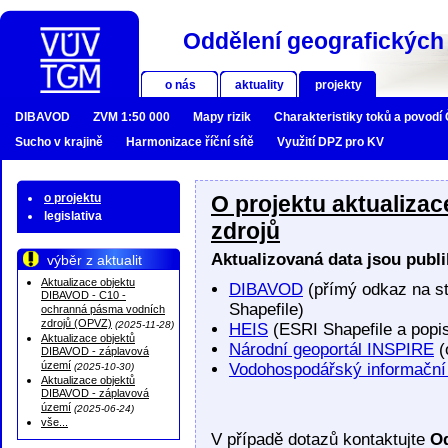
Oddělení geografických 
o nás
aktuality
projekty
DIBAVOD
ZVM 1:50 000
Mapy rizik
Charakteristiky toků a povodí
Sucho v krajině
Harmonizace říční sítě
Využití DPZ pro KV
o projektu
O projektu aktualiza
legislativa
zdrojů
Aktualizovaná data jsou publi
výběr z aktualit
Aktualizace objektu
DIBAVOD
(přímý odkaz na st
DIBAVOD - C10 -
Shapefile)
ochranná pásma vodních
zdrojů (OPVZ)
(2025-11-28)
HEIS
(ESRI Shapefile a popi
Aktualizace objektů
Národní geoportál INSPIRE
(
DIBAVOD - záplavová
území
Vodohospodářský informační
(2025-10-30)
Aktualizace objektů
DIBAVOD - záplavová
území
(2025-06-24)
vše...
V případě dotazů kontaktujte
Od