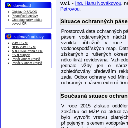
v.v.i.
-
Ing. Hanu Novákovou
, 
download
Petrovou
.
Objekty DIBAVOD
Povodňové zprávy
Charakteristiky toků a
Situace ochranných páse
povodí ČR
Prostorová data ochranných p
zajímavé odkazy
pásem vodárenských nádrží
vznikla přibližně v roce 2
VUV T.G.M.
HEIS VUV T.G.M.
vodohospodářských map. Data
ARCDATA Praha s.r.o.
získaných z rušených okresn
ESRI support
Portál Voda v krajině
několikrát revidována. Vzhled
Portál Sucho v krajině
jednalo vždy jen o náraz
zohledňovány především rek
zadal Odbor ochrany vod Minist
ochranných pásem externí firm
Současná situace ochra
V roce 2015 získalo oddělen
zakázku od MŽP na aktualiza
bylo vytvořit vrstvu platn
připojeným skenem vodoprávní