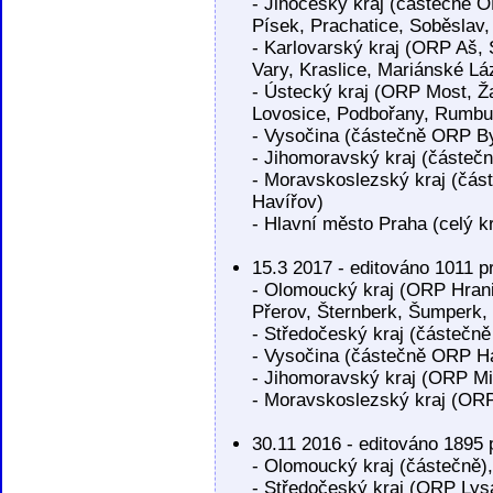
- Jihočeský kraj (částečně O
Písek, Prachatice, Soběslav
- Karlovarský kraj (ORP Aš,
Vary, Kraslice, Mariánské Lá
- Ústecký kraj (ORP Most, Ža
Lovosice, Podbořany, Rumbu
- Vysočina (částečně ORP By
- Jihomoravský kraj (částeč
- Moravskoslezský kraj (čás
Havířov)
- Hlavní město Praha (celý kr
15.3 2017 - editováno 1011 p
- Olomoucký kraj (ORP Hrani
Přerov, Šternberk, Šumperk,
- Středočeský kraj (částečn
- Vysočina (částečně ORP H
- Jihomoravský kraj (ORP Mi
- Moravskoslezský kraj (ORP
30.11 2016 - editováno 1895 
- Olomoucký kraj (částečně),
- Středočeský kraj (ORP Lys