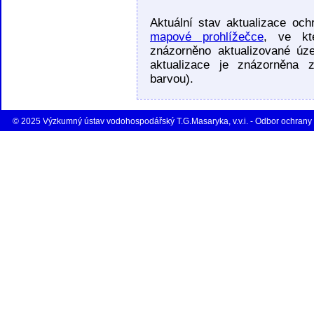
Aktuální stav aktualizace oc
mapové prohlížečce
, ve kt
znázorněno aktualizované úz
aktualizace je znázorněna z
barvou).
© 2025 Výzkumný ústav vodohospodářský T.G.Masaryka, v.v.i. - Odbor ochrany 