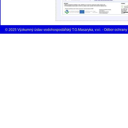
© 2025 Výzkumný ústav vodohospodářský T.G.Masaryka, v.v.i. - Odbor ochrany 