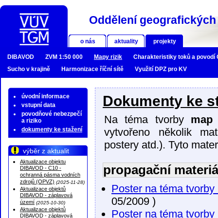
Oddělení geografických 
o nás
aktuality
projekty
DIBAVOD
ZVM 1:50 000
Mapy rizik
Charakteristiky toků a povodí
Sucho v krajině
Harmonizace říční sítě
Využití DPZ pro KV
úvodní informace
Dokumenty ke st
vstupní data
povodňové nebezpečí
Na téma tvorby
map 
a riziko
dokumenty ke stažení
vytvořeno několik mat
postery atd.). Tyto mater
výběr z aktualit
Aktualizace objektu
propagační materiá
DIBAVOD - C10 -
ochranná pásma vodních
zdrojů (OPVZ)
(2025-11-28)
Poster na téma tvorb
Aktualizace objektů
DIBAVOD - záplavová
05/2009 )
území
(2025-10-30)
Aktualizace objektů
Poster na téma tvorby
DIBAVOD - záplavová