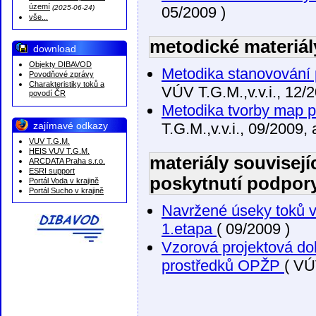
území
(2025-06-24)
05/2009 )
vše...
metodické materiál
download
Objekty DIBAVOD
Metodika stanovování 
Povodňové zprávy
Charakteristiky toků a
VÚV T.G.M.,v.v.i., 12/2
povodí ČR
Metodika tvorby map 
zajímavé odkazy
T.G.M.,v.v.i., 09/2009,
VUV T.G.M.
HEIS VUV T.G.M.
materiály souvisej
ARCDATA Praha s.r.o.
ESRI support
poskytnutí podpor
Portál Voda v krajině
Portál Sucho v krajině
Navržené úseky toků 
1.etapa
( 09/2009 )
Vzorová projektová do
prostředků OPŽP
( VÚ