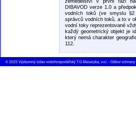
zemědělství v první fázi n
DIBAVOD verze 1.0 a předpokl
vodních toků (ve smyslu §2 
správců vodních toků, a to v 
vodní toky reprezentované vždy
každý geometrický objekt je id
který nemá charakter geografi
112.
© 2025 Výzkumný ústav vodohospodářský T.G.Masaryka, v.v.i. - Odbor ochrany 