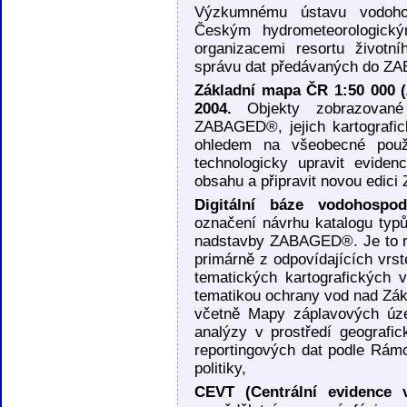
Výzkumnému ústavu vodoho
Českým hydrometeorologick
organizacemi resortu životn
správu dat předávaných do 
Základní mapa ČR 1:50 000 (
2004.
Objekty zobrazované
ZABAGED®, jejich kartografi
ohledem na všeobecné použ
technologicky upravit evide
obsahu a připravit novou edici
Digitální báze vodohospo
označení návrhu katalogu typ
nadstavby ZABAGED®. Je to re
primárně z odpovídajících vr
tematických kartografických
tematikou ochrany vod nad Zák
včetně Mapy záplavových úze
analýzy v prostředí geografi
reportingových dat podle Rám
politiky,
CEVT (Centrální evidence 