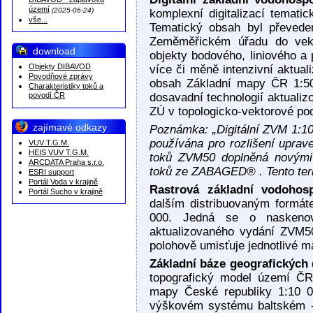
DIBAVOD - záplavová
území
(2025-06-24)
komplexní digitalizací temati
vše...
Tematický obsah byl převede
Zeměměřickém úřadu do vek
download
objekty bodového, liniového a
Objekty DIBAVOD
více či měně intenzivní aktual
Povodňové zprávy
obsah Základní mapy ČR 1:5
Charakteristiky toků a
povodí ČR
dosavadní technologií aktualiz
ZÚ v topologicko-vektorové po
zajímavé odkazy
Poznámka: „Digitální ZVM 1:10
používána pro rozlišení uprav
VUV T.G.M.
HEIS VUV T.G.M.
toků ZVM50 doplněná novými
ARCDATA Praha s.r.o.
toků ze ZABAGED® . Tento term
ESRI support
Portál Voda v krajině
Rastrová základní vodoho
Portál Sucho v krajině
dalším distribuovaným formá
000. Jedná se o naskenova
aktualizovaného vydání ZVM5
polohově umisťuje jednotlivé 
Základní báze geografickýc
topografický model území Č
mapy České republiky 1:10 
výškovém systému baltském -