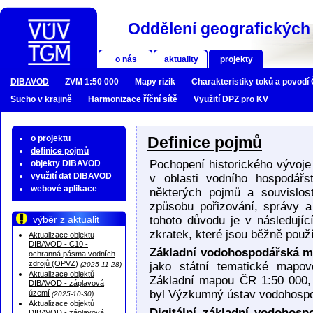
Oddělení geografických 
o nás
aktuality
projekty
DIBAVOD
ZVM 1:50 000
Mapy rizik
Charakteristiky toků a povodí
Sucho v krajině
Harmonizace říční sítě
Využití DPZ pro KV
o projektu
Definice pojmů
definice pojmů
Pochopení historického vývoje
objekty DIBAVOD
využití dat DIBAVOD
v oblasti vodního hospodářs
webové aplikace
některých pojmů a souvislos
způsobu pořizování, správy a 
výběr z aktualit
tohoto důvodu je v následují
zkratek, které jsou běžně pou
Aktualizace objektu
DIBAVOD - C10 -
Základní vodohospodářská m
ochranná pásma vodních
zdrojů (OPVZ)
jako státní tematické mapov
(2025-11-28)
Aktualizace objektů
Základní mapou ČR 1:50 000,
DIBAVOD - záplavová
byl Výzkumný ústav vodohosp
území
(2025-10-30)
Aktualizace objektů
Digitální základní vodohosp