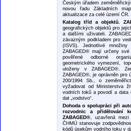
Českým úřadem zeměměřickým 
novou řadu Základních m
aktualizace za celé území ČR.
Katalog tříd a objektů. 
geografických objektů pro jej
a dalšími uživateli. ZABAGE
závazným podkladem pro vede
(ISVS). Jednotlivé množiny 
ZABAGED® mají určeny své sp
pověřené odborné organiz
geometrického vymezení, topo
uloženy v ZABAGED®. Zem
ZABAGED®, je oprávněn pro úd
200/1994 Sb., o zeměměřic
vyžadovat od Ministerstva živ
vodních toků a povodí a data 
dat „vodstvo“.
Dohoda o spolupráci při aut
rozvodnic a přidělování 
ZABAGED®
, uzavřená mez
ČHMÚ stanovuje zodpovědnost 
kódů úsekům vodního toku v 