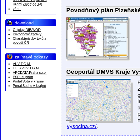
DIBAVOD - záplavová
území
(2025-06-24)
Povodňový plán Plzeňské
vše...
download
Objekty DIBAVOD
Povodňové zprávy
Charakteristiky toků a
povodí ČR
zajímavé odkazy
VUV T.G.M.
HEIS VUV T.G.M.
Geoportál DMVS Kraje Vy
ARCDATA Praha s.r.o.
ESRI support
Portál Voda v krajině
P
Portál Sucho v krajině
z
d
p
vysocina.cz/
.