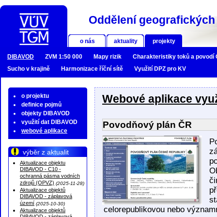
Oddělení geografických 
o nás
aktuality
projekty
DIBAVOD
ZVM 1:50 000
Mapy rizik
Charakteristiky toků a povodí
Sucho v krajině
Harmonizace říční sítě
Využití DPZ pro KV
o projektu
Webové aplikace využ
definice pojmů
objekty DIBAVOD
využití dat DIBAVOD
Povodňový plán ČR
webové aplikace
P
z
výběr z aktualit
p
Aktualizace objektu
DIBAVOD - C10 -
O
ochranná pásma vodních
č
zdrojů (OPVZ)
(2025-11-28)
př
Aktualizace objektů
DIBAVOD - záplavová
s
území
(2025-10-30)
celorepublikovou nebo významn
Aktualizace objektů