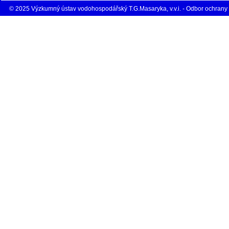
© 2025 Výzkumný ústav vodohospodářský T.G.Masaryka, v.v.i. - Odbor ochrany 