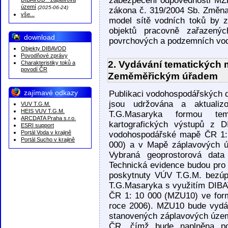
zabezpečení odpovědnosti MŽP
DIBAVOD - záplavová
území
(2025-06-24)
zákona č. 319/2004 Sb. Změna 
vše...
model sítě vodních toků by 
objektů pracovně zařazenýc
download
povrchových a podzemních vod
Objekty DIBAVOD
Povodňové zprávy
2. Vydávání tematických 
Charakteristiky toků a
povodí ČR
Zeměměřickým úřadem
zajímavé odkazy
Publikaci vodohospodářských d
jsou udržována a aktual
VUV T.G.M.
HEIS VUV T.G.M.
T.G.Masaryka formou tema
ARCDATA Praha s.r.o.
kartografických výstupů z D
ESRI support
Portál Voda v krajině
vodohospodářské mapě ČR 1:1
Portál Sucho v krajině
000) a v Mapě záplavových ú
Vybraná geoprostorová dat
Technická evidence budou pro
poskytnuty VÚV T.G.M. bezúp
T.G.Masaryka s využitím DIBA
ČR 1: 10 000 (MZU10) ve form
roce 2006). MZU10 bude vydán
stanovených záplavových územ
ČR, čímž bude naplněna po