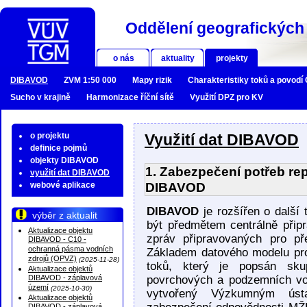
Oddělení geografických 
o nás
aktuality
projekty
DIBAVOD
ZVM 1:50 000
Mapy rizik
Charakteristiky toků a povodí
Sucho v krajině
Harmonizace říční sítě
Využití DPZ pro KV
o projektu
Využití dat DIBAVOD
definice pojmů
objekty DIBAVOD
1. Zabezpečení potřeb rep
využití dat DIBAVOD
DIBAVOD
webové aplikace
DIBAVOD
je rozšířen o další 
výběr z aktualit
být předmětem centrálně přip
Aktualizace objektu
zpráv připravovaných pro př
DIBAVOD - C10 -
ochranná pásma vodních
Základem datového modelu pro
zdrojů (OPVZ)
(2025-11-28)
toků, který je popsán sku
Aktualizace objektů
DIBAVOD - záplavová
povrchových a podzemních vo
území
(2025-10-30)
vytvořený Výzkumným úst
Aktualizace objektů