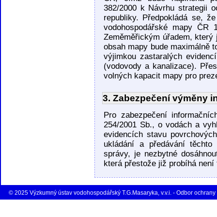
382/2000 k Návrhu strategii
republiky. Předpokládá se, ž
vodohospodářské mapy ČR 1
Zeměměřickým úřadem, který 
obsah mapy bude maximálně t
výjimkou zastaralých evidenc
(vodovody a kanalizace). Pře
volných kapacit mapy pro preze
3. Zabezpečení výměny i
Pro zabezpečení informačníc
254/2001 Sb., o vodách a vyh
evidencích stavu povrchovýc
ukládání a předávání těchto
správy, je nezbytné dosáhno
která přestože již probíhá nen
© 2025 Výzkumný ústav vodohospodářský T.G.Masaryka, v.v.i. - Odbor ochrany 