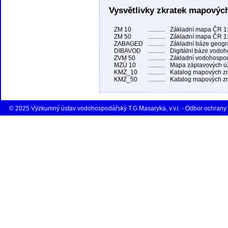
Vysvětlivky zkratek mapových
ZM 10
...........
Základní mapa ČR 1:
ZM 50
...........
Základní mapa ČR 1:
ZABAGED
...........
Základní báze geogra
DIBAVOD
...........
Digitální báze vodo
ZVM 50
...........
Základní vodohospo
MZÚ 10
...........
Mapa záplavových úz
KMZ_10
...........
Katalog mapových z
KMZ_50
...........
Katalog mapových z
© 2025 Výzkumný ústav vodohospodářský T.G.Masaryka, v.v.i. - Odbor ochrany 