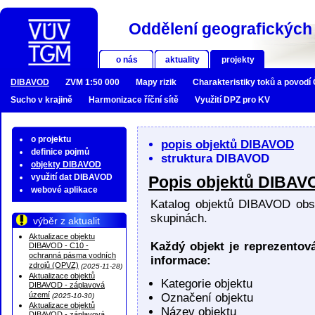
Oddělení geografických 
o nás
aktuality
projekty
DIBAVOD
ZVM 1:50 000
Mapy rizik
Charakteristiky toků a povodí
Sucho v krajině
Harmonizace říční sítě
Využití DPZ pro KV
o projektu
popis objektů DIBAVOD
definice pojmů
struktura DIBAVOD
objekty DIBAVOD
využití dat DIBAVOD
Popis objektů DIBAV
webové aplikace
Katalog objektů DIBAVOD obs
skupinách.
výběr z aktualit
Aktualizace objektu
Každý objekt je reprezentov
DIBAVOD - C10 -
ochranná pásma vodních
informace:
zdrojů (OPVZ)
(2025-11-28)
Aktualizace objektů
Kategorie objektu
DIBAVOD - záplavová
území
Označení objektu
(2025-10-30)
Aktualizace objektů
Název objektu