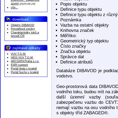
DIBAVOD - záplavová
Popis objektu
území
(2025-06-24)
vše...
Definice typu objektu
Definice typu objektu z různ
download
Poznámka
Vazba na ostatní objekty
Objekty DIBAVOD
Povodňové zprávy
Knihovna značek
Charakteristiky toků a
Měřítko:
povodí ČR
Geometrický typ objektu
Číslo značky
zajímavé odkazy
Značka objektu
VUV T.G.M.
Správce dat
HEIS VUV T.G.M.
ARCDATA Praha s.r.o.
Definice atributů
ESRI support
Portál Voda v krajině
Databáze DIBAVOD je podklad
Portál Sucho v krajině
vodstvo.
Geo-prostorová data DIBAVOD,
vodního toku, budou mít na zák
další územní vazby (souřa
zabezpečenu vazbu do CEVT10
nemají vazbu na osu vodního t
s objekty tříd ZABAGED®.